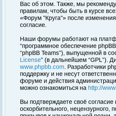
Вас об этом. Также, мы рекоменд
правилам, чтобы быть в курсе вс
«Форум "Круга"» после изменения
согласие.
Наши форумы работают на платфо
“программное обеспечение phpBB”
“phpBB Teams”), выпущенной в соо
License
” (в дальнейшем “GPL”). Д
www.phpbb.com
. Разработчики p
поддержку и не несут ответствен
форуме и действия администраци
можно ознакомиться на
http://ww
Вы подтверждаете своё согласие
оскорбительного, нецензурного, п
призывов к национальной розни, 