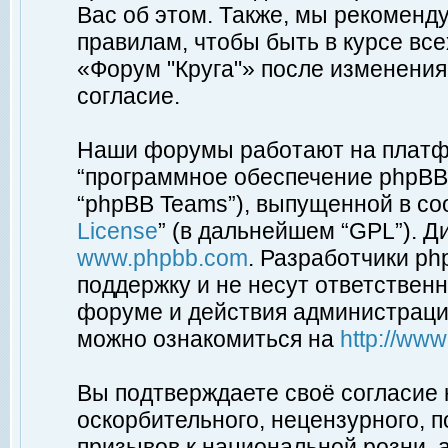
Вас об этом. Также, мы рекоменд
правилам, чтобы быть в курсе вс
«Форум "Круга"» после изменения
согласие.
Наши форумы работают на платфо
“программное обеспечение phpBB”
“phpBB Teams”), выпущенной в соо
License
” (в дальнейшем “GPL”). Д
www.phpbb.com
. Разработчики p
поддержку и не несут ответствен
форуме и действия администраци
можно ознакомиться на
http://ww
Вы подтверждаете своё согласие
оскорбительного, нецензурного, п
призывов к национальной розни, 