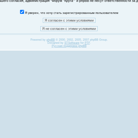
его согласия, администрация “Форум "Круга"” и phpBB не несут ответственности за д
Я уверен, что хочу стать зарегистрированным пользователем
Powered by
phpBB
© 2000, 2002, 2005, 2007 phpBB Group.
Designed by
STSoftware
for
PTF
.
Русская поддержка phpBB