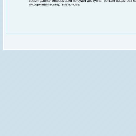
время, данная информация не будет доступна третьим лицам без Ваш
информации вследствие взлома.