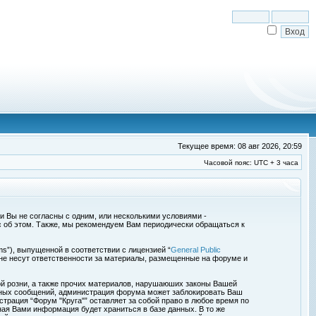
Текущее время: 08 авг 2026, 20:59
Часовой пояс: UTC + 3 часа
сли Вы не согласны с одним, или несколькими условиями -
с об этом. Также, мы рекомендуем Вам периодически обращаться к
s”), выпущенной в соответствии с лицензией “
General Public
 не несут ответственности за материалы, размещенные на форуме и
ой розни, а также прочих материалов, нарушаюших законы Вашей
обных сообщений, администрация форума может заблокировать Ваш
страция “Форум "Круга"” оставляет за собой право в любое время по
ная Вами информация будет храниться в базе данных. В то же