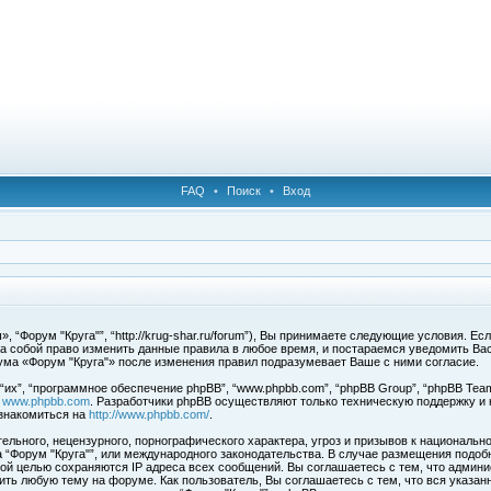
FAQ
•
Поиск
•
Вход
 “Форум "Круга"”, “http://krug-shar.ru/forum”), Вы принимаете следующие условия. Е
за собой право изменить данные правила в любое время, и постараемся уведомить Ва
ума «Форум "Круга"» после изменения правил подразумевает Ваше с ними согласие.
х”, “программное обеспечение phpBB”, “www.phpbb.com”, “phpBB Group”, “phpBB Team
с
www.phpbb.com
. Разработчики phpBB осуществляют только техническую поддержку и
знакомиться на
http://www.phpbb.com/
.
льного, нецензурного, порнографического характера, угроз и призывов к национальн
ма “Форум "Круга"”, или международного законодательства. В случае размещения под
той целью сохраняются IP адреса всех сообщений. Вы соглашаетесь с тем, что админи
ить любую тему на форуме. Как пользователь, Вы соглашаетесь с тем, что вся указан