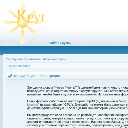
Сайт «Круга»
Сообщения без ответов
|
Активные темы
Список форумов
Форум "Круга" - Регистрация
Заходя на форум “Форум "Круга"” (в дальнейшем «мы», «нас», «наш»,
пожалуйста, не заходите на форум “Форум "Круга"”. Мы оставляем 
правилам, чтобы быть в курсе всех изменений. Использование фор
Наши форумы работают на платформе phpBB (в дальнейшем “они”, “и
License
” (в дальнейшем “GPL”). Дистрибутив может быть загружен 
действия администрации. С более детальной информацией можно о
Вы подтверждаете своё согласие не размещать сообщения оскорбите
страны, страны, которая предоставляет услуги хостинга для фору
аккаунт и поставить об этом в известность Вашего провайдера. С э
своему усмотрению переместить, закрыть, редактировать, или удал