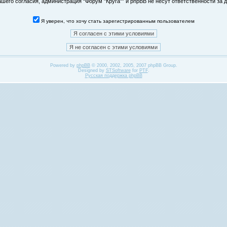
его согласия, администрация “Форум "Круга"” и phpBB не несут ответственности за д
Я уверен, что хочу стать зарегистрированным пользователем
Powered by
phpBB
© 2000, 2002, 2005, 2007 phpBB Group.
Designed by
STSoftware
for
PTF
.
Русская поддержка phpBB