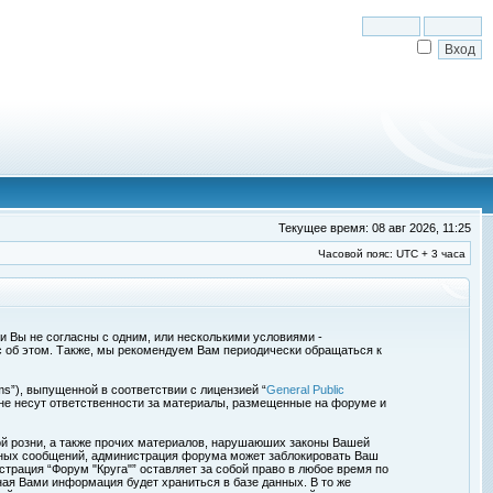
Текущее время: 08 авг 2026, 11:25
Часовой пояс: UTC + 3 часа
сли Вы не согласны с одним, или несколькими условиями -
с об этом. Также, мы рекомендуем Вам периодически обращаться к
s”), выпущенной в соответствии с лицензией “
General Public
 не несут ответственности за материалы, размещенные на форуме и
ой розни, а также прочих материалов, нарушаюших законы Вашей
обных сообщений, администрация форума может заблокировать Ваш
страция “Форум "Круга"” оставляет за собой право в любое время по
ная Вами информация будет храниться в базе данных. В то же