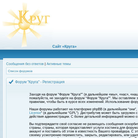
Сайт «Круга»
Сообщения без ответов
|
Активные темы
Список форумов
Форум "Круга" - Регистрация
Заходя на форум “Форум "Круга"” (в дальнейшем «мы», «нас», «наш»,
пожалуйста, не заходите на форум “Форум "Круга"”. Мы оставляем 
правилам, чтобы быть в курсе всех изменений. Использование фор
Наши форумы работают на платформе phpBB (в дальнейшем “они”, “и
License
” (в дальнейшем “GPL”). Дистрибутив может быть загружен 
действия администрации. С более детальной информацией можно о
Вы подтверждаете своё согласие не размещать сообщения оскорбите
страны, страны, которая предоставляет услуги хостинга для фору
аккаунт и поставить об этом в известность Вашего провайдера. С э
своему усмотрению переместить, закрыть, редактировать, или удал