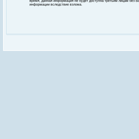
время, данная информация не будет доступна третьим лицам без Ваш
информации вследствие взлома.