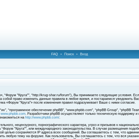
FAQ
•
Поиск
•
Вход
 “Форум "Круга"”, “http://krug-shar.ru/forum”), Вы принимаете следующие условия. Е
за собой право изменить данные правила в любое время, и постараемся уведомить Ва
ума «Форум "Круга"» после изменения правил подразумевает Ваше с ними согласие.
х”, “программное обеспечение phpBB”, “www.phpbb.com”, “phpBB Group”, “phpBB Team
с
www.phpbb.com
. Разработчики phpBB осуществляют только техническую поддержку и
знакомиться на
http://www.phpbb.com/
.
льного, нецензурного, порнографического характера, угроз и призывов к национальн
ма “Форум "Круга"”, или международного законодательства. В случае размещения под
той целью сохраняются IP адреса всех сообщений. Вы соглашаетесь с тем, что админи
ить любую тему на форуме. Как пользователь, Вы соглашаетесь с тем, что вся указан