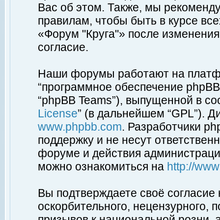
Вас об этом. Также, мы рекоменд
правилам, чтобы быть в курсе вс
«Форум "Круга"» после изменения
согласие.
Наши форумы работают на платфо
“программное обеспечение phpBB”
“phpBB Teams”), выпущенной в соо
License
” (в дальнейшем “GPL”). Д
www.phpbb.com
. Разработчики p
поддержку и не несут ответствен
форуме и действия администраци
можно ознакомиться на
http://ww
Вы подтверждаете своё согласие
оскорбительного, нецензурного, п
призывов к национальной розни, 