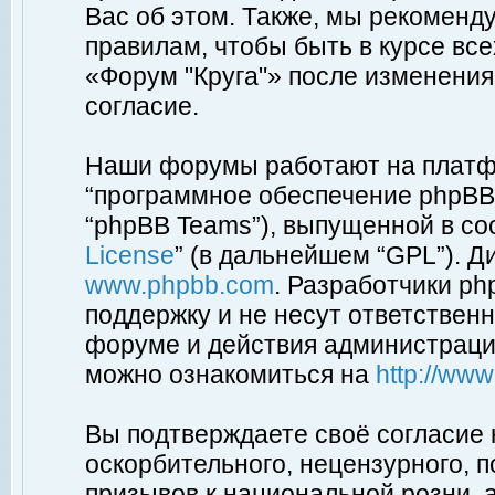
Вас об этом. Также, мы рекоменд
правилам, чтобы быть в курсе вс
«Форум "Круга"» после изменения
согласие.
Наши форумы работают на платфо
“программное обеспечение phpBB”
“phpBB Teams”), выпущенной в соо
License
” (в дальнейшем “GPL”). Д
www.phpbb.com
. Разработчики p
поддержку и не несут ответствен
форуме и действия администраци
можно ознакомиться на
http://ww
Вы подтверждаете своё согласие
оскорбительного, нецензурного, п
призывов к национальной розни, 