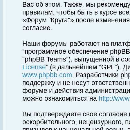
Вас об этом. Также, мы рекоменд
правилам, чтобы быть в курсе вс
«Форум "Круга"» после изменения
согласие.
Наши форумы работают на платфо
“программное обеспечение phpBB”
“phpBB Teams”), выпущенной в соо
License
” (в дальнейшем “GPL”). Д
www.phpbb.com
. Разработчики p
поддержку и не несут ответствен
форуме и действия администраци
можно ознакомиться на
http://ww
Вы подтверждаете своё согласие
оскорбительного, нецензурного, п
призывов к национальной розни, 