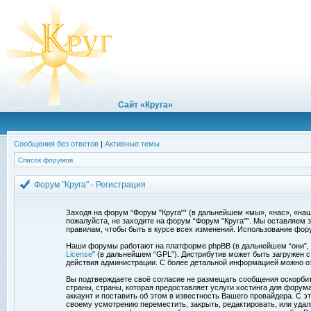
Сайт «Круга»
Сообщения без ответов
|
Активные темы
Список форумов
Форум "Круга" - Регистрация
Заходя на форум “Форум "Круга"” (в дальнейшем «мы», «нас», «наш»,
пожалуйста, не заходите на форум “Форум "Круга"”. Мы оставляем 
правилам, чтобы быть в курсе всех изменений. Использование фор
Наши форумы работают на платформе phpBB (в дальнейшем “они”, “и
License
” (в дальнейшем “GPL”). Дистрибутив может быть загружен 
действия администрации. С более детальной информацией можно о
Вы подтверждаете своё согласие не размещать сообщения оскорбите
страны, страны, которая предоставляет услуги хостинга для фору
аккаунт и поставить об этом в известность Вашего провайдера. С э
своему усмотрению переместить, закрыть, редактировать, или удал