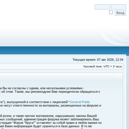
Текущее время: 07 авг 2026, 12:34
Часовой пояс: UTC + 3 часа
сли Вы не согласны с одним, или несколькими условиями -
с об этом. Также, мы рекомендуем Вам периодически обращаться к
s”), выпущенной в соответствии с лицензией “
General Public
 не несут ответственности за материалы, размещенные на форуме и
ой розни, а также прочих материалов, нарушаюших законы Вашей
обных сообщений, администрация форума может заблокировать Ваш
страция “Форум "Круга"” оставляет за собой право в любое время по
ная Вами информация будет храниться в базе данных. В то же