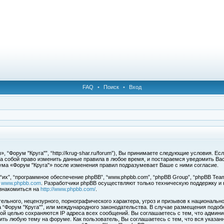
FAQ
•
Поиск
•
Вход
 “Форум "Круга"”, “http://krug-shar.ru/forum”), Вы принимаете следующие условия. Е
за собой право изменить данные правила в любое время, и постараемся уведомить Ва
ума «Форум "Круга"» после изменения правил подразумевает Ваше с ними согласие.
х”, “программное обеспечение phpBB”, “www.phpbb.com”, “phpBB Group”, “phpBB Team
с
www.phpbb.com
. Разработчики phpBB осуществляют только техническую поддержку и
знакомиться на
http://www.phpbb.com/
.
льного, нецензурного, порнографического характера, угроз и призывов к национальн
ма “Форум "Круга"”, или международного законодательства. В случае размещения под
той целью сохраняются IP адреса всех сообщений. Вы соглашаетесь с тем, что админи
ить любую тему на форуме. Как пользователь, Вы соглашаетесь с тем, что вся указан