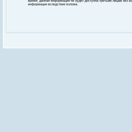
время, данная информация не будет доступна третьим лицам без Ваш
информации вследствие взлома.