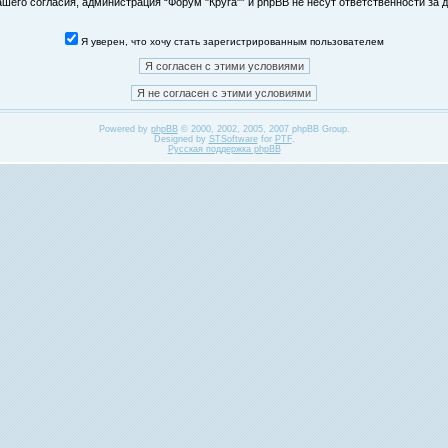
его согласия, администрация “Форум "Круга"” и phpBB не несут ответственности за д
Я уверен, что хочу стать зарегистрированным пользователем
Powered by
phpBB
© 2000, 2002, 2005, 2007 phpBB Group.
Designed by
STSoftware
for
PTF
.
Русская поддержка phpBB