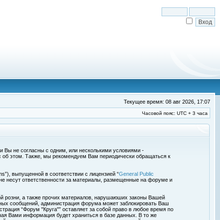
Текущее время: 08 авг 2026, 17:07
Часовой пояс: UTC + 3 часа
сли Вы не согласны с одним, или несколькими условиями -
с об этом. Также, мы рекомендуем Вам периодически обращаться к
s”), выпущенной в соответствии с лицензией “
General Public
 не несут ответственности за материалы, размещенные на форуме и
ой розни, а также прочих материалов, нарушаюших законы Вашей
обных сообщений, администрация форума может заблокировать Ваш
страция “Форум "Круга"” оставляет за собой право в любое время по
ная Вами информация будет храниться в базе данных. В то же