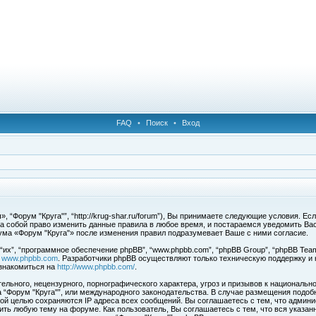
FAQ
•
Поиск
•
Вход
 “Форум "Круга"”, “http://krug-shar.ru/forum”), Вы принимаете следующие условия. Е
за собой право изменить данные правила в любое время, и постараемся уведомить Ва
ума «Форум "Круга"» после изменения правил подразумевает Ваше с ними согласие.
х”, “программное обеспечение phpBB”, “www.phpbb.com”, “phpBB Group”, “phpBB Team
с
www.phpbb.com
. Разработчики phpBB осуществляют только техническую поддержку и
знакомиться на
http://www.phpbb.com/
.
льного, нецензурного, порнографического характера, угроз и призывов к национальн
ма “Форум "Круга"”, или международного законодательства. В случае размещения под
той целью сохраняются IP адреса всех сообщений. Вы соглашаетесь с тем, что админи
ить любую тему на форуме. Как пользователь, Вы соглашаетесь с тем, что вся указан