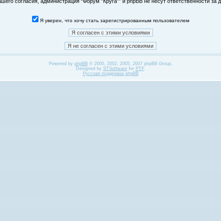
его согласия, администрация “Форум "Круга"” и phpBB не несут ответственности за д
Я уверен, что хочу стать зарегистрированным пользователем
Powered by
phpBB
© 2000, 2002, 2005, 2007 phpBB Group.
Designed by
STSoftware
for
PTF
.
Русская поддержка phpBB