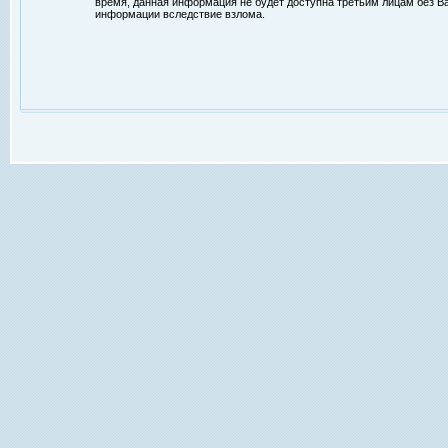
время, данная информация не будет доступна третьим лицам без Ваш
информации вследствие взлома.