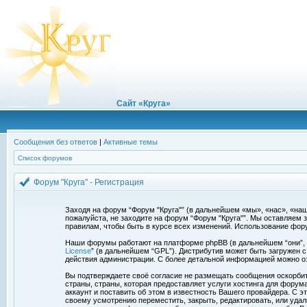
Сайт «Круга»
Сообщения без ответов
|
Активные темы
Список форумов
Форум "Круга" - Регистрация
Заходя на форум “Форум "Круга"” (в дальнейшем «мы», «нас», «наш»,
пожалуйста, не заходите на форум “Форум "Круга"”. Мы оставляем 
правилам, чтобы быть в курсе всех изменений. Использование фор
Наши форумы работают на платформе phpBB (в дальнейшем “они”, “и
License
” (в дальнейшем “GPL”). Дистрибутив может быть загружен 
действия администрации. С более детальной информацией можно о
Вы подтверждаете своё согласие не размещать сообщения оскорбите
страны, страны, которая предоставляет услуги хостинга для фору
аккаунт и поставить об этом в известность Вашего провайдера. С э
своему усмотрению переместить, закрыть, редактировать, или удал