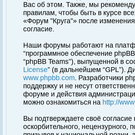
Вас об этом. Также, мы рекоменд
правилам, чтобы быть в курсе вс
«Форум "Круга"» после изменения
согласие.
Наши форумы работают на платфо
“программное обеспечение phpBB”
“phpBB Teams”), выпущенной в соо
License
” (в дальнейшем “GPL”). Д
www.phpbb.com
. Разработчики p
поддержку и не несут ответствен
форуме и действия администраци
можно ознакомиться на
http://ww
Вы подтверждаете своё согласие
оскорбительного, нецензурного, п
призывов к национальной розни, 