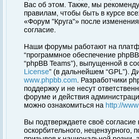
Вас об этом. Также, мы рекоменд
правилам, чтобы быть в курсе вс
«Форум "Круга"» после изменения
согласие.
Наши форумы работают на платфо
“программное обеспечение phpBB”
“phpBB Teams”), выпущенной в соо
License
” (в дальнейшем “GPL”). Д
www.phpbb.com
. Разработчики p
поддержку и не несут ответствен
форуме и действия администраци
можно ознакомиться на
http://ww
Вы подтверждаете своё согласие
оскорбительного, нецензурного, п
призывов к национальной розни, 