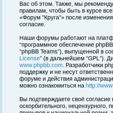
Вас об этом. Также, мы рекоменд
правилам, чтобы быть в курсе вс
«Форум "Круга"» после изменения
согласие.
Наши форумы работают на платфо
“программное обеспечение phpBB”
“phpBB Teams”), выпущенной в соо
License
” (в дальнейшем “GPL”). Д
www.phpbb.com
. Разработчики p
поддержку и не несут ответствен
форуме и действия администраци
можно ознакомиться на
http://ww
Вы подтверждаете своё согласие
оскорбительного, нецензурного, п
призывов к национальной розни, 