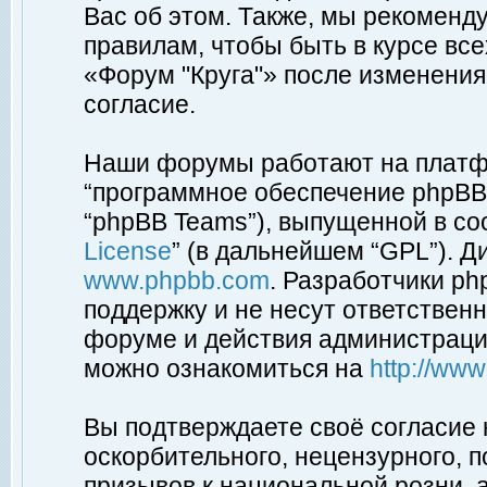
Вас об этом. Также, мы рекоменд
правилам, чтобы быть в курсе вс
«Форум "Круга"» после изменения
согласие.
Наши форумы работают на платфо
“программное обеспечение phpBB”
“phpBB Teams”), выпущенной в соо
License
” (в дальнейшем “GPL”). Д
www.phpbb.com
. Разработчики p
поддержку и не несут ответствен
форуме и действия администраци
можно ознакомиться на
http://ww
Вы подтверждаете своё согласие
оскорбительного, нецензурного, п
призывов к национальной розни, 