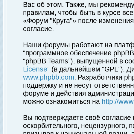
Вас об этом. Также, мы рекоменд
правилам, чтобы быть в курсе вс
«Форум "Круга"» после изменения
согласие.
Наши форумы работают на платфо
“программное обеспечение phpBB”
“phpBB Teams”), выпущенной в соо
License
” (в дальнейшем “GPL”). Д
www.phpbb.com
. Разработчики p
поддержку и не несут ответствен
форуме и действия администраци
можно ознакомиться на
http://ww
Вы подтверждаете своё согласие
оскорбительного, нецензурного, п
призывов к национальной розни, 