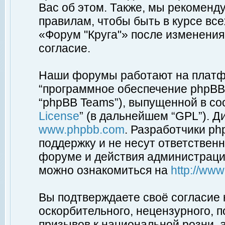
Вас об этом. Также, мы рекоменд
правилам, чтобы быть в курсе вс
«Форум "Круга"» после изменения
согласие.
Наши форумы работают на платфо
“программное обеспечение phpBB”
“phpBB Teams”), выпущенной в соо
License
” (в дальнейшем “GPL”). Д
www.phpbb.com
. Разработчики p
поддержку и не несут ответствен
форуме и действия администраци
можно ознакомиться на
http://ww
Вы подтверждаете своё согласие
оскорбительного, нецензурного, п
призывов к национальной розни, 