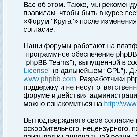
Вас об этом. Также, мы рекоменд
правилам, чтобы быть в курсе вс
«Форум "Круга"» после изменения
согласие.
Наши форумы работают на платфо
“программное обеспечение phpBB”
“phpBB Teams”), выпущенной в соо
License
” (в дальнейшем “GPL”). Д
www.phpbb.com
. Разработчики p
поддержку и не несут ответствен
форуме и действия администраци
можно ознакомиться на
http://ww
Вы подтверждаете своё согласие
оскорбительного, нецензурного, п
призывов к национальной розни, 