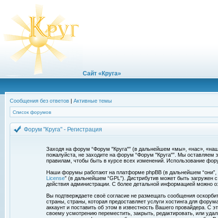
Сайт «Круга»
Сообщения без ответов
|
Активные темы
Список форумов
Форум "Круга" - Регистрация
Заходя на форум “Форум "Круга"” (в дальнейшем «мы», «нас», «наш»,
пожалуйста, не заходите на форум “Форум "Круга"”. Мы оставляем 
правилам, чтобы быть в курсе всех изменений. Использование фор
Наши форумы работают на платформе phpBB (в дальнейшем “они”, “и
License
” (в дальнейшем “GPL”). Дистрибутив может быть загружен 
действия администрации. С более детальной информацией можно о
Вы подтверждаете своё согласие не размещать сообщения оскорбите
страны, страны, которая предоставляет услуги хостинга для фору
аккаунт и поставить об этом в известность Вашего провайдера. С э
своему усмотрению переместить, закрыть, редактировать, или удал