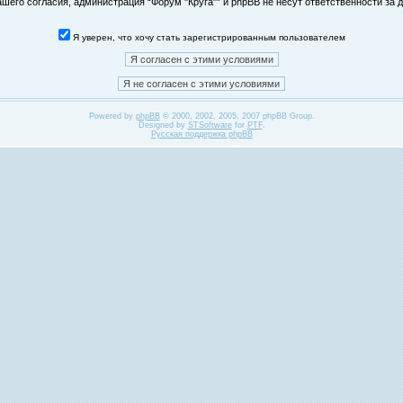
его согласия, администрация “Форум "Круга"” и phpBB не несут ответственности за д
Я уверен, что хочу стать зарегистрированным пользователем
Powered by
phpBB
© 2000, 2002, 2005, 2007 phpBB Group.
Designed by
STSoftware
for
PTF
.
Русская поддержка phpBB