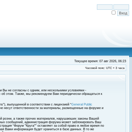
Текущее время: 07 авг 2026, 06:23
Часовой пояс: UTC + 3 часа
сли Вы не согласны с одним, или несколькими условиями -
с об этом. Также, мы рекомендуем Вам периодически обращаться к
s”), выпущенной в соответствии с лицензией “
General Public
 не несут ответственности за материалы, размещенные на форуме и
ой розни, а также прочих материалов, нарушаюших законы Вашей
обных сообщений, администрация форума может заблокировать Ваш
страция “Форум "Круга"” оставляет за собой право в любое время по
ная Вами информация будет храниться в базе данных. В то же