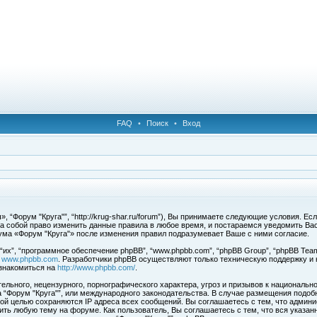
FAQ
•
Поиск
•
Вход
 “Форум "Круга"”, “http://krug-shar.ru/forum”), Вы принимаете следующие условия. Е
за собой право изменить данные правила в любое время, и постараемся уведомить Ва
ума «Форум "Круга"» после изменения правил подразумевает Ваше с ними согласие.
х”, “программное обеспечение phpBB”, “www.phpbb.com”, “phpBB Group”, “phpBB Team
с
www.phpbb.com
. Разработчики phpBB осуществляют только техническую поддержку и
знакомиться на
http://www.phpbb.com/
.
льного, нецензурного, порнографического характера, угроз и призывов к национальн
ма “Форум "Круга"”, или международного законодательства. В случае размещения под
той целью сохраняются IP адреса всех сообщений. Вы соглашаетесь с тем, что админи
ить любую тему на форуме. Как пользователь, Вы соглашаетесь с тем, что вся указан