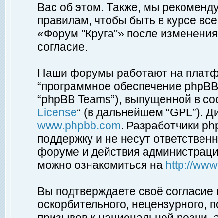
Вас об этом. Также, мы рекоменд
правилам, чтобы быть в курсе вс
«Форум "Круга"» после изменения
согласие.
Наши форумы работают на платфо
“программное обеспечение phpBB”
“phpBB Teams”), выпущенной в соо
License
” (в дальнейшем “GPL”). Д
www.phpbb.com
. Разработчики p
поддержку и не несут ответствен
форуме и действия администраци
можно ознакомиться на
http://ww
Вы подтверждаете своё согласие
оскорбительного, нецензурного, п
призывов к национальной розни, 