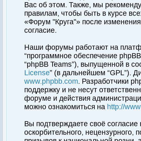
Вас об этом. Также, мы рекоменд
правилам, чтобы быть в курсе вс
«Форум "Круга"» после изменения
согласие.
Наши форумы работают на платфо
“программное обеспечение phpBB”
“phpBB Teams”), выпущенной в соо
License
” (в дальнейшем “GPL”). Д
www.phpbb.com
. Разработчики p
поддержку и не несут ответствен
форуме и действия администраци
можно ознакомиться на
http://ww
Вы подтверждаете своё согласие
оскорбительного, нецензурного, п
призывов к национальной розни, 