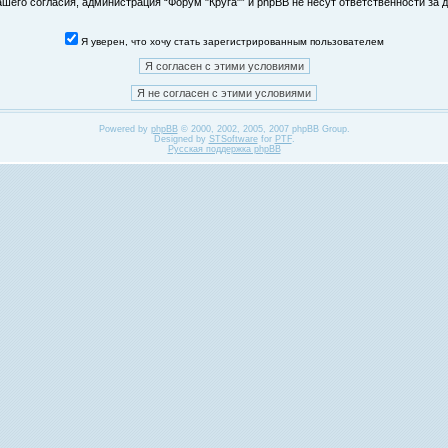
его согласия, администрация “Форум "Круга"” и phpBB не несут ответственности за д
Я уверен, что хочу стать зарегистрированным пользователем
Powered by
phpBB
© 2000, 2002, 2005, 2007 phpBB Group.
Designed by
STSoftware
for
PTF
.
Русская поддержка phpBB