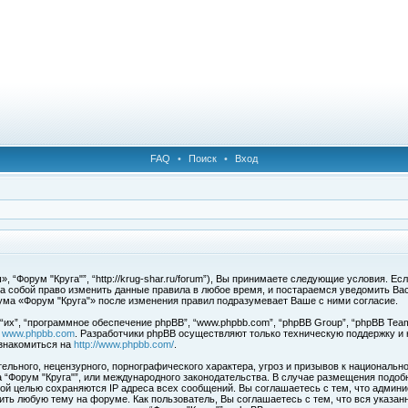
FAQ
•
Поиск
•
Вход
 “Форум "Круга"”, “http://krug-shar.ru/forum”), Вы принимаете следующие условия. Е
за собой право изменить данные правила в любое время, и постараемся уведомить Ва
ума «Форум "Круга"» после изменения правил подразумевает Ваше с ними согласие.
х”, “программное обеспечение phpBB”, “www.phpbb.com”, “phpBB Group”, “phpBB Team
с
www.phpbb.com
. Разработчики phpBB осуществляют только техническую поддержку и
знакомиться на
http://www.phpbb.com/
.
льного, нецензурного, порнографического характера, угроз и призывов к национальн
ма “Форум "Круга"”, или международного законодательства. В случае размещения под
той целью сохраняются IP адреса всех сообщений. Вы соглашаетесь с тем, что админи
ить любую тему на форуме. Как пользователь, Вы соглашаетесь с тем, что вся указан