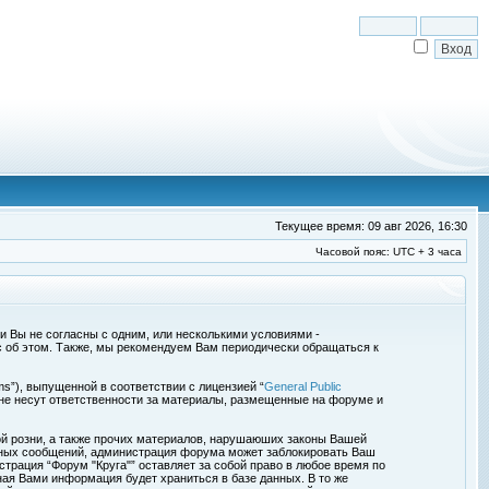
Текущее время: 09 авг 2026, 16:30
Часовой пояс: UTC + 3 часа
сли Вы не согласны с одним, или несколькими условиями -
с об этом. Также, мы рекомендуем Вам периодически обращаться к
s”), выпущенной в соответствии с лицензией “
General Public
 не несут ответственности за материалы, размещенные на форуме и
ой розни, а также прочих материалов, нарушаюших законы Вашей
обных сообщений, администрация форума может заблокировать Ваш
страция “Форум "Круга"” оставляет за собой право в любое время по
ная Вами информация будет храниться в базе данных. В то же