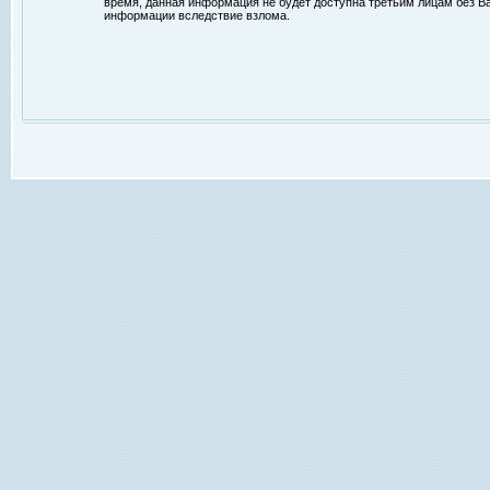
время, данная информация не будет доступна третьим лицам без Ваш
информации вследствие взлома.