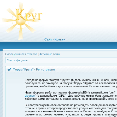
Сайт «Круга»
Сообщения без ответов
|
Активные темы
Список форумов
Форум "Круга" - Регистрация
Заходя на форум “Форум "Круга"” (в дальнейшем «мы», «нас», «наш»,
пожалуйста, не заходите на форум “Форум "Круга"”. Мы оставляем 
правилам, чтобы быть в курсе всех изменений. Использование фор
Наши форумы работают на платформе phpBB (в дальнейшем “они”, “и
License
” (в дальнейшем “GPL”). Дистрибутив может быть загружен 
действия администрации. С более детальной информацией можно о
Вы подтверждаете своё согласие не размещать сообщения оскорбите
страны, страны, которая предоставляет услуги хостинга для фору
аккаунт и поставить об этом в известность Вашего провайдера. С э
своему усмотрению переместить, закрыть, редактировать, или удал