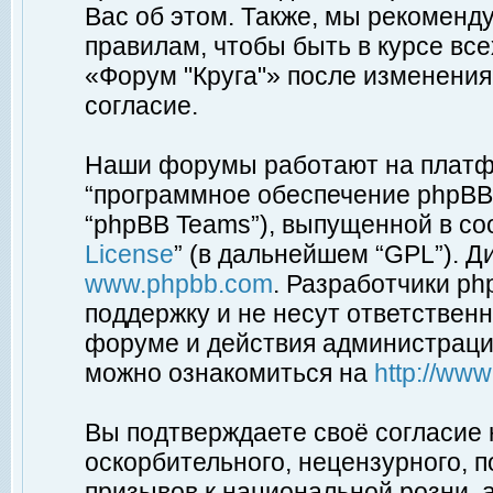
Вас об этом. Также, мы рекоменд
правилам, чтобы быть в курсе вс
«Форум "Круга"» после изменения
согласие.
Наши форумы работают на платфо
“программное обеспечение phpBB”
“phpBB Teams”), выпущенной в соо
License
” (в дальнейшем “GPL”). Д
www.phpbb.com
. Разработчики p
поддержку и не несут ответствен
форуме и действия администраци
можно ознакомиться на
http://ww
Вы подтверждаете своё согласие
оскорбительного, нецензурного, п
призывов к национальной розни, 