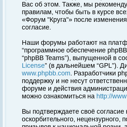
Вас об этом. Также, мы рекоменд
правилам, чтобы быть в курсе вс
«Форум "Круга"» после изменения
согласие.
Наши форумы работают на платфо
“программное обеспечение phpBB”
“phpBB Teams”), выпущенной в соо
License
” (в дальнейшем “GPL”). Д
www.phpbb.com
. Разработчики p
поддержку и не несут ответствен
форуме и действия администраци
можно ознакомиться на
http://ww
Вы подтверждаете своё согласие
оскорбительного, нецензурного, п
призывов к национальной розни, 