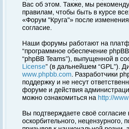
Вас об этом. Также, мы рекоменд
правилам, чтобы быть в курсе вс
«Форум "Круга"» после изменения
согласие.
Наши форумы работают на платфо
“программное обеспечение phpBB”
“phpBB Teams”), выпущенной в соо
License
” (в дальнейшем “GPL”). Д
www.phpbb.com
. Разработчики p
поддержку и не несут ответствен
форуме и действия администраци
можно ознакомиться на
http://ww
Вы подтверждаете своё согласие
оскорбительного, нецензурного, п
призывов к национальной розни, 