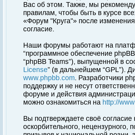
Вас об этом. Также, мы рекоменд
правилам, чтобы быть в курсе вс
«Форум "Круга"» после изменения
согласие.
Наши форумы работают на платфо
“программное обеспечение phpBB”
“phpBB Teams”), выпущенной в соо
License
” (в дальнейшем “GPL”). Д
www.phpbb.com
. Разработчики p
поддержку и не несут ответствен
форуме и действия администраци
можно ознакомиться на
http://ww
Вы подтверждаете своё согласие
оскорбительного, нецензурного, п
призывов к национальной розни, 