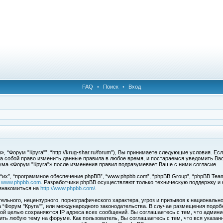
FAQ
•
Поиск
•
Вход
 “Форум "Круга"”, “http://krug-shar.ru/forum”), Вы принимаете следующие условия. Е
за собой право изменить данные правила в любое время, и постараемся уведомить Ва
ума «Форум "Круга"» после изменения правил подразумевает Ваше с ними согласие.
х”, “программное обеспечение phpBB”, “www.phpbb.com”, “phpBB Group”, “phpBB Team
с
www.phpbb.com
. Разработчики phpBB осуществляют только техническую поддержку и
знакомиться на
http://www.phpbb.com/
.
льного, нецензурного, порнографического характера, угроз и призывов к национальн
ма “Форум "Круга"”, или международного законодательства. В случае размещения под
той целью сохраняются IP адреса всех сообщений. Вы соглашаетесь с тем, что админи
ить любую тему на форуме. Как пользователь, Вы соглашаетесь с тем, что вся указан