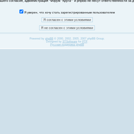
его согласия, администрация “Форум "Круга"” и phpBB не несут ответственности за д
Я уверен, что хочу стать зарегистрированным пользователем
Powered by
phpBB
© 2000, 2002, 2005, 2007 phpBB Group.
Designed by
STSoftware
for
PTF
.
Русская поддержка phpBB