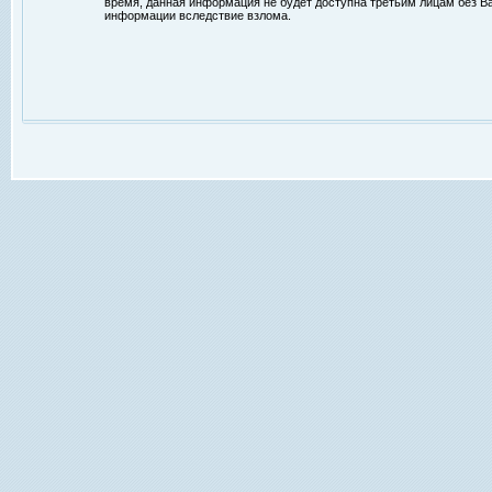
время, данная информация не будет доступна третьим лицам без Ваш
информации вследствие взлома.