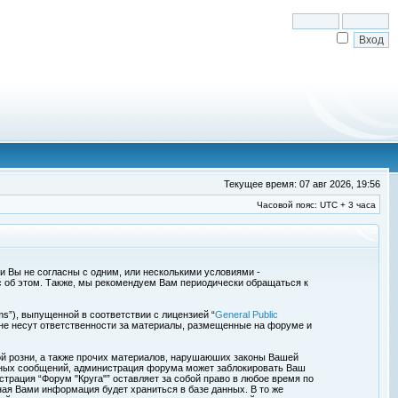
Текущее время: 07 авг 2026, 19:56
Часовой пояс: UTC + 3 часа
сли Вы не согласны с одним, или несколькими условиями -
с об этом. Также, мы рекомендуем Вам периодически обращаться к
s”), выпущенной в соответствии с лицензией “
General Public
 не несут ответственности за материалы, размещенные на форуме и
ой розни, а также прочих материалов, нарушаюших законы Вашей
обных сообщений, администрация форума может заблокировать Ваш
страция “Форум "Круга"” оставляет за собой право в любое время по
ная Вами информация будет храниться в базе данных. В то же