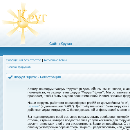
Сайт «Круга»
Сообщения без ответов
|
Активные темы
Список форумов
Форум "Круга" - Регистрация
Заходя на форум “Форум "Круга"” (в дальнейшем «мы», «нас», «наш»,
пожалуйста, не заходите на форум “Форум "Круга"”. Мы оставляем 
правилам, чтобы быть в курсе всех изменений. Использование фор
Наши форумы работают на платформе phpBB (в дальнейшем “они”, “и
License
” (в дальнейшем “GPL”). Дистрибутив может быть загружен 
действия администрации. С более детальной информацией можно о
Вы подтверждаете своё согласие не размещать сообщения оскорбите
страны, страны, которая предоставляет услуги хостинга для фору
аккаунт и поставить об этом в известность Вашего провайдера. С э
своему усмотрению переместить, закрыть, редактировать, или удал