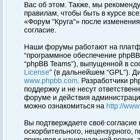
Вас об этом. Также, мы рекоменд
правилам, чтобы быть в курсе вс
«Форум "Круга"» после изменения
согласие.
Наши форумы работают на платфо
“программное обеспечение phpBB”
“phpBB Teams”), выпущенной в соо
License
” (в дальнейшем “GPL”). Д
www.phpbb.com
. Разработчики p
поддержку и не несут ответствен
форуме и действия администраци
можно ознакомиться на
http://ww
Вы подтверждаете своё согласие
оскорбительного, нецензурного, п
призывов к национальной розни, 