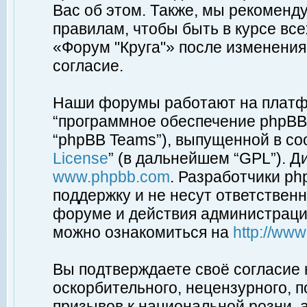
Вас об этом. Также, мы рекоменд
правилам, чтобы быть в курсе вс
«Форум "Круга"» после изменения
согласие.
Наши форумы работают на платфо
“программное обеспечение phpBB”
“phpBB Teams”), выпущенной в соо
License
” (в дальнейшем “GPL”). Д
www.phpbb.com
. Разработчики p
поддержку и не несут ответствен
форуме и действия администраци
можно ознакомиться на
http://ww
Вы подтверждаете своё согласие
оскорбительного, нецензурного, п
призывов к национальной розни, 