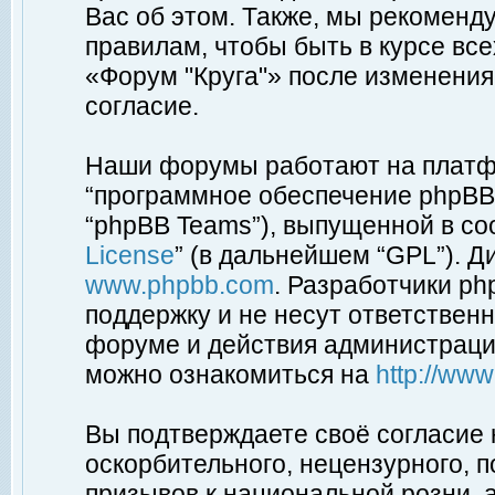
Вас об этом. Также, мы рекоменд
правилам, чтобы быть в курсе вс
«Форум "Круга"» после изменения
согласие.
Наши форумы работают на платфо
“программное обеспечение phpBB”
“phpBB Teams”), выпущенной в соо
License
” (в дальнейшем “GPL”). Д
www.phpbb.com
. Разработчики p
поддержку и не несут ответствен
форуме и действия администраци
можно ознакомиться на
http://ww
Вы подтверждаете своё согласие
оскорбительного, нецензурного, п
призывов к национальной розни, 