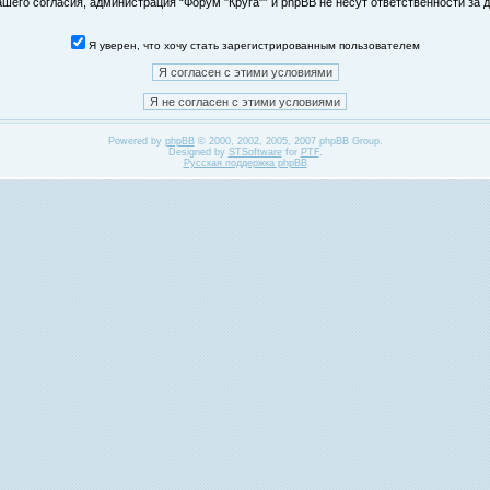
его согласия, администрация “Форум "Круга"” и phpBB не несут ответственности за д
Я уверен, что хочу стать зарегистрированным пользователем
Powered by
phpBB
© 2000, 2002, 2005, 2007 phpBB Group.
Designed by
STSoftware
for
PTF
.
Русская поддержка phpBB