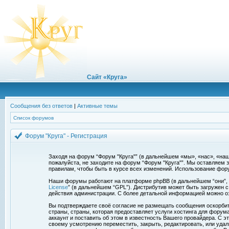
Сайт «Круга»
Сообщения без ответов
|
Активные темы
Список форумов
Форум "Круга" - Регистрация
Заходя на форум “Форум "Круга"” (в дальнейшем «мы», «нас», «наш»,
пожалуйста, не заходите на форум “Форум "Круга"”. Мы оставляем 
правилам, чтобы быть в курсе всех изменений. Использование фор
Наши форумы работают на платформе phpBB (в дальнейшем “они”, “и
License
” (в дальнейшем “GPL”). Дистрибутив может быть загружен 
действия администрации. С более детальной информацией можно о
Вы подтверждаете своё согласие не размещать сообщения оскорбите
страны, страны, которая предоставляет услуги хостинга для фору
аккаунт и поставить об этом в известность Вашего провайдера. С э
своему усмотрению переместить, закрыть, редактировать, или удал