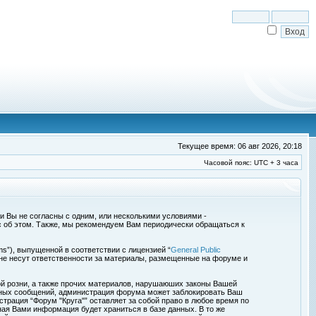
Текущее время: 06 авг 2026, 20:18
Часовой пояс: UTC + 3 часа
сли Вы не согласны с одним, или несколькими условиями -
с об этом. Также, мы рекомендуем Вам периодически обращаться к
s”), выпущенной в соответствии с лицензией “
General Public
 не несут ответственности за материалы, размещенные на форуме и
ой розни, а также прочих материалов, нарушаюших законы Вашей
обных сообщений, администрация форума может заблокировать Ваш
страция “Форум "Круга"” оставляет за собой право в любое время по
ная Вами информация будет храниться в базе данных. В то же