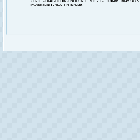
время, данная информация не будет доступна третьим лицам без Ваш
информации вследствие взлома.