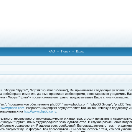
FAQ
•
Поиск
•
Вход
 “Форум "Круга"”, “http://krug-shar.ru/forum”), Вы принимаете следующие условия. Е
за собой право изменить данные правила в любое время, и постараемся уведомить Ва
ума «Форум "Круга"» после изменения правил подразумевает Ваше с ними согласие.
х”, “программное обеспечение phpBB”, “www.phpbb.com”, “phpBB Group”, “phpBB Team
с
www.phpbb.com
. Разработчики phpBB осуществляют только техническую поддержку и
знакомиться на
http://www.phpbb.com/
.
льного, нецензурного, порнографического характера, угроз и призывов к национальн
ма “Форум "Круга"”, или международного законодательства. В случае размещения под
той целью сохраняются IP адреса всех сообщений. Вы соглашаетесь с тем, что админи
ить любую тему на форуме. Как пользователь, Вы соглашаетесь с тем, что вся указан