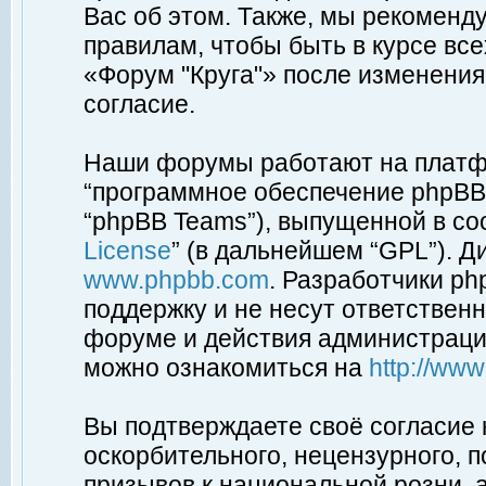
Вас об этом. Также, мы рекоменд
правилам, чтобы быть в курсе вс
«Форум "Круга"» после изменения
согласие.
Наши форумы работают на платфо
“программное обеспечение phpBB”
“phpBB Teams”), выпущенной в соо
License
” (в дальнейшем “GPL”). Д
www.phpbb.com
. Разработчики p
поддержку и не несут ответствен
форуме и действия администраци
можно ознакомиться на
http://ww
Вы подтверждаете своё согласие
оскорбительного, нецензурного, п
призывов к национальной розни, 