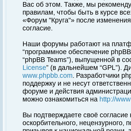
Вас об этом. Также, мы рекоменд
правилам, чтобы быть в курсе вс
«Форум "Круга"» после изменения
согласие.
Наши форумы работают на платфо
“программное обеспечение phpBB”
“phpBB Teams”), выпущенной в соо
License
” (в дальнейшем “GPL”). Д
www.phpbb.com
. Разработчики p
поддержку и не несут ответствен
форуме и действия администраци
можно ознакомиться на
http://ww
Вы подтверждаете своё согласие
оскорбительного, нецензурного, п
призывов к национальной розни, 