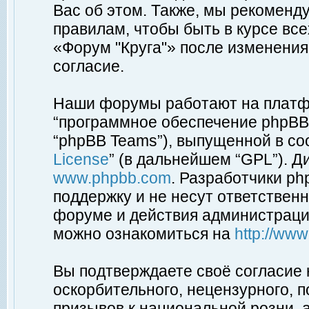
Вас об этом. Также, мы рекоменд
правилам, чтобы быть в курсе вс
«Форум "Круга"» после изменения
согласие.
Наши форумы работают на платфо
“программное обеспечение phpBB”
“phpBB Teams”), выпущенной в соо
License
” (в дальнейшем “GPL”). Д
www.phpbb.com
. Разработчики p
поддержку и не несут ответствен
форуме и действия администраци
можно ознакомиться на
http://ww
Вы подтверждаете своё согласие
оскорбительного, нецензурного, п
призывов к национальной розни, 