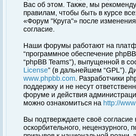
Вас об этом. Также, мы рекоменд
правилам, чтобы быть в курсе вс
«Форум "Круга"» после изменения
согласие.
Наши форумы работают на платфо
“программное обеспечение phpBB”
“phpBB Teams”), выпущенной в соо
License
” (в дальнейшем “GPL”). Д
www.phpbb.com
. Разработчики p
поддержку и не несут ответствен
форуме и действия администраци
можно ознакомиться на
http://ww
Вы подтверждаете своё согласие
оскорбительного, нецензурного, п
призывов к национальной розни, 