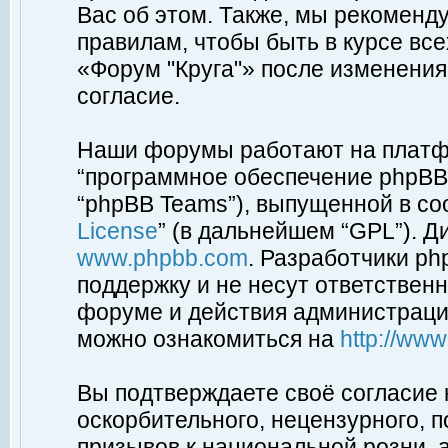
Вас об этом. Также, мы рекоменд
правилам, чтобы быть в курсе вс
«Форум "Круга"» после изменения
согласие.
Наши форумы работают на платфо
“программное обеспечение phpBB”
“phpBB Teams”), выпущенной в соо
License
” (в дальнейшем “GPL”). Д
www.phpbb.com
. Разработчики p
поддержку и не несут ответствен
форуме и действия администраци
можно ознакомиться на
http://ww
Вы подтверждаете своё согласие
оскорбительного, нецензурного, п
призывов к национальной розни, 