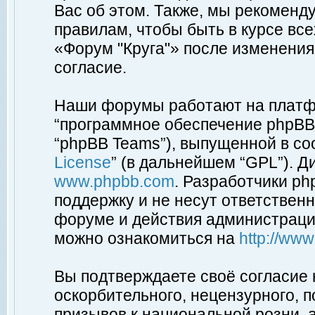
Вас об этом. Также, мы рекоменд
правилам, чтобы быть в курсе вс
«Форум "Круга"» после изменения
согласие.
Наши форумы работают на платфо
“программное обеспечение phpBB”
“phpBB Teams”), выпущенной в соо
License
” (в дальнейшем “GPL”). Д
www.phpbb.com
. Разработчики p
поддержку и не несут ответствен
форуме и действия администраци
можно ознакомиться на
http://ww
Вы подтверждаете своё согласие
оскорбительного, нецензурного, п
призывов к национальной розни, 