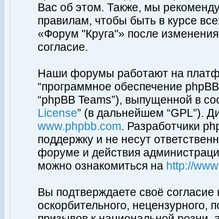
Вас об этом. Также, мы рекоменд
правилам, чтобы быть в курсе вс
«Форум "Круга"» после изменения
согласие.
Наши форумы работают на платфо
“программное обеспечение phpBB”
“phpBB Teams”), выпущенной в соо
License
” (в дальнейшем “GPL”). Д
www.phpbb.com
. Разработчики p
поддержку и не несут ответствен
форуме и действия администраци
можно ознакомиться на
http://ww
Вы подтверждаете своё согласие
оскорбительного, нецензурного, п
призывов к национальной розни, 