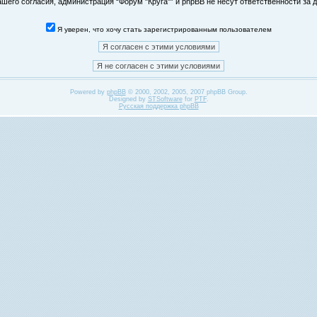
его согласия, администрация “Форум "Круга"” и phpBB не несут ответственности за д
Я уверен, что хочу стать зарегистрированным пользователем
Powered by
phpBB
© 2000, 2002, 2005, 2007 phpBB Group.
Designed by
STSoftware
for
PTF
.
Русская поддержка phpBB