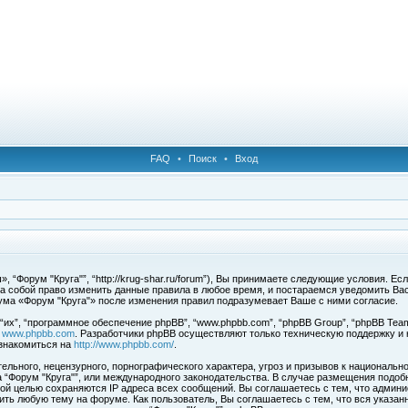
FAQ
•
Поиск
•
Вход
 “Форум "Круга"”, “http://krug-shar.ru/forum”), Вы принимаете следующие условия. Е
за собой право изменить данные правила в любое время, и постараемся уведомить Ва
ума «Форум "Круга"» после изменения правил подразумевает Ваше с ними согласие.
х”, “программное обеспечение phpBB”, “www.phpbb.com”, “phpBB Group”, “phpBB Team
с
www.phpbb.com
. Разработчики phpBB осуществляют только техническую поддержку и
знакомиться на
http://www.phpbb.com/
.
льного, нецензурного, порнографического характера, угроз и призывов к национальн
ма “Форум "Круга"”, или международного законодательства. В случае размещения под
той целью сохраняются IP адреса всех сообщений. Вы соглашаетесь с тем, что админи
ить любую тему на форуме. Как пользователь, Вы соглашаетесь с тем, что вся указан