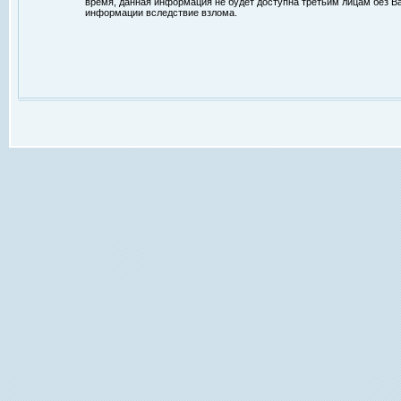
время, данная информация не будет доступна третьим лицам без Ваш
информации вследствие взлома.