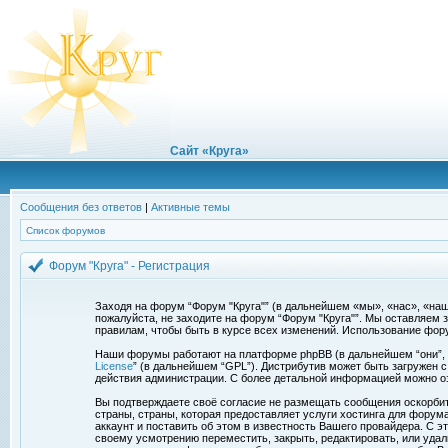
Сайт «Круга»
Сообщения без ответов
|
Активные темы
Список форумов
Форум "Круга" - Регистрация
Заходя на форум “Форум "Круга"” (в дальнейшем «мы», «нас», «наш»,
пожалуйста, не заходите на форум “Форум "Круга"”. Мы оставляем 
правилам, чтобы быть в курсе всех изменений. Использование фор
Наши форумы работают на платформе phpBB (в дальнейшем “они”, “и
License
” (в дальнейшем “GPL”). Дистрибутив может быть загружен 
действия администрации. С более детальной информацией можно о
Вы подтверждаете своё согласие не размещать сообщения оскорбите
страны, страны, которая предоставляет услуги хостинга для фору
аккаунт и поставить об этом в известность Вашего провайдера. С э
своему усмотрению переместить, закрыть, редактировать, или удал