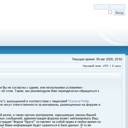
Текущее время: 09 авг 2026, 10:52
Часовой пояс: UTC + 3 часа
сли Вы не согласны с одним, или несколькими условиями -
с об этом. Также, мы рекомендуем Вам периодически обращаться к
s”), выпущенной в соответствии с лицензией “
General Public
 не несут ответственности за материалы, размещенные на форуме и
ой розни, а также прочих материалов, нарушаюших законы Вашей
обных сообщений, администрация форума может заблокировать Ваш
страция “Форум "Круга"” оставляет за собой право в любое время по
ная Вами информация будет храниться в базе данных. В то же