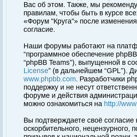
Вас об этом. Также, мы рекоменд
правилам, чтобы быть в курсе вс
«Форум "Круга"» после изменения
согласие.
Наши форумы работают на платфо
“программное обеспечение phpBB”
“phpBB Teams”), выпущенной в соо
License
” (в дальнейшем “GPL”). Д
www.phpbb.com
. Разработчики p
поддержку и не несут ответствен
форуме и действия администраци
можно ознакомиться на
http://ww
Вы подтверждаете своё согласие
оскорбительного, нецензурного, п
призывов к национальной розни, 