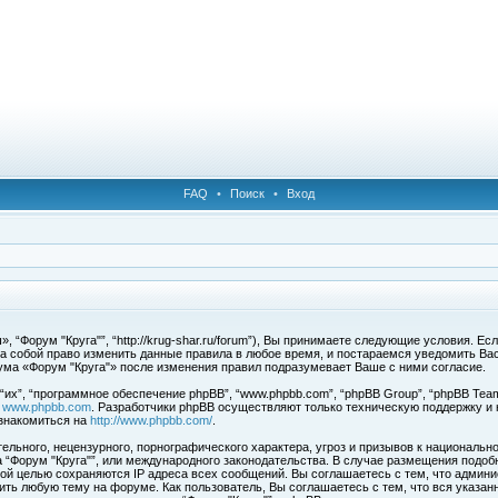
FAQ
•
Поиск
•
Вход
 “Форум "Круга"”, “http://krug-shar.ru/forum”), Вы принимаете следующие условия. Е
за собой право изменить данные правила в любое время, и постараемся уведомить Ва
ума «Форум "Круга"» после изменения правил подразумевает Ваше с ними согласие.
х”, “программное обеспечение phpBB”, “www.phpbb.com”, “phpBB Group”, “phpBB Team
с
www.phpbb.com
. Разработчики phpBB осуществляют только техническую поддержку и
знакомиться на
http://www.phpbb.com/
.
льного, нецензурного, порнографического характера, угроз и призывов к национальн
ма “Форум "Круга"”, или международного законодательства. В случае размещения под
той целью сохраняются IP адреса всех сообщений. Вы соглашаетесь с тем, что админи
ить любую тему на форуме. Как пользователь, Вы соглашаетесь с тем, что вся указан