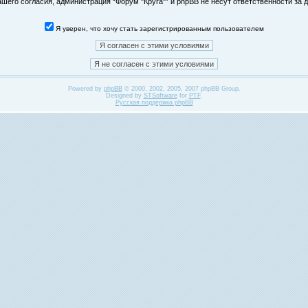
его согласия, администрация “Форум "Круга"” и phpBB не несут ответственности за д
Я уверен, что хочу стать зарегистрированным пользователем
Powered by
phpBB
© 2000, 2002, 2005, 2007 phpBB Group.
Designed by
STSoftware
for
PTF
.
Русская поддержка phpBB