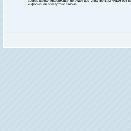
время, данная информация не будет доступна третьим лицам без Ваш
информации вследствие взлома.