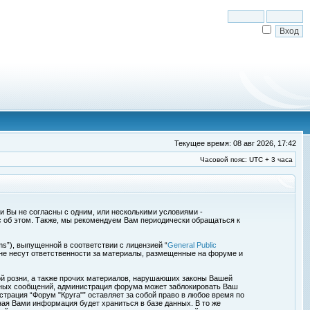
Текущее время: 08 авг 2026, 17:42
Часовой пояс: UTC + 3 часа
сли Вы не согласны с одним, или несколькими условиями -
с об этом. Также, мы рекомендуем Вам периодически обращаться к
s”), выпущенной в соответствии с лицензией “
General Public
 не несут ответственности за материалы, размещенные на форуме и
ой розни, а также прочих материалов, нарушаюших законы Вашей
обных сообщений, администрация форума может заблокировать Ваш
страция “Форум "Круга"” оставляет за собой право в любое время по
ная Вами информация будет храниться в базе данных. В то же