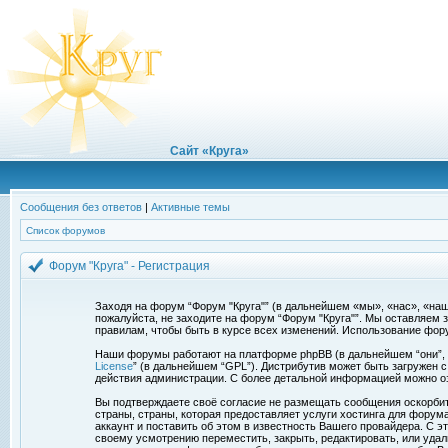
Сайт «Круга»
Сообщения без ответов
|
Активные темы
Список форумов
Форум "Круга" - Регистрация
Заходя на форум “Форум "Круга"” (в дальнейшем «мы», «нас», «наш»,
пожалуйста, не заходите на форум “Форум "Круга"”. Мы оставляем 
правилам, чтобы быть в курсе всех изменений. Использование фор
Наши форумы работают на платформе phpBB (в дальнейшем “они”, “и
License
” (в дальнейшем “GPL”). Дистрибутив может быть загружен 
действия администрации. С более детальной информацией можно о
Вы подтверждаете своё согласие не размещать сообщения оскорбите
страны, страны, которая предоставляет услуги хостинга для фору
аккаунт и поставить об этом в известность Вашего провайдера. С э
своему усмотрению переместить, закрыть, редактировать, или удал