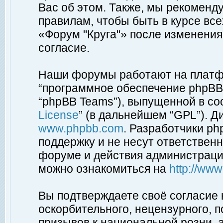
Вас об этом. Также, мы рекоменд
правилам, чтобы быть в курсе вс
«Форум "Круга"» после изменения
согласие.
Наши форумы работают на платфо
“программное обеспечение phpBB”
“phpBB Teams”), выпущенной в соо
License
” (в дальнейшем “GPL”). Д
www.phpbb.com
. Разработчики p
поддержку и не несут ответствен
форуме и действия администраци
можно ознакомиться на
http://ww
Вы подтверждаете своё согласие
оскорбительного, нецензурного, п
призывов к национальной розни, 