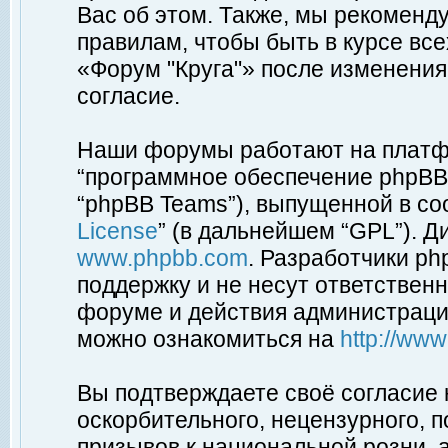
Вас об этом. Также, мы рекоменд
правилам, чтобы быть в курсе вс
«Форум "Круга"» после изменения
согласие.
Наши форумы работают на платфо
“программное обеспечение phpBB”
“phpBB Teams”), выпущенной в соо
License
” (в дальнейшем “GPL”). Д
www.phpbb.com
. Разработчики p
поддержку и не несут ответствен
форуме и действия администраци
можно ознакомиться на
http://ww
Вы подтверждаете своё согласие
оскорбительного, нецензурного, п
призывов к национальной розни, 