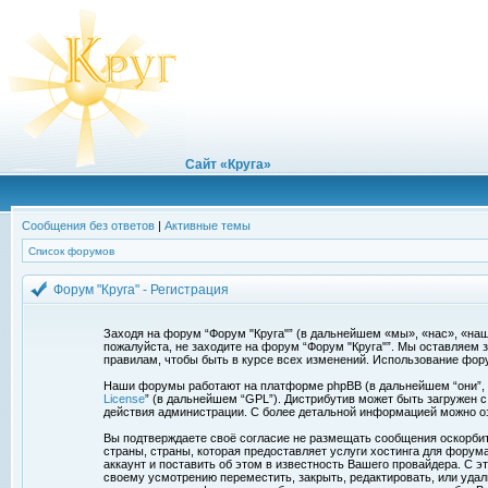
Сайт «Круга»
Сообщения без ответов
|
Активные темы
Список форумов
Форум "Круга" - Регистрация
Заходя на форум “Форум "Круга"” (в дальнейшем «мы», «нас», «наш»,
пожалуйста, не заходите на форум “Форум "Круга"”. Мы оставляем 
правилам, чтобы быть в курсе всех изменений. Использование фор
Наши форумы работают на платформе phpBB (в дальнейшем “они”, “и
License
” (в дальнейшем “GPL”). Дистрибутив может быть загружен 
действия администрации. С более детальной информацией можно о
Вы подтверждаете своё согласие не размещать сообщения оскорбите
страны, страны, которая предоставляет услуги хостинга для фору
аккаунт и поставить об этом в известность Вашего провайдера. С э
своему усмотрению переместить, закрыть, редактировать, или удал