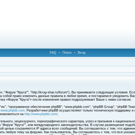
FAQ
•
Поиск
•
Вход
 “Форум "Круга"”, “http://krug-shar.ru/forum”), Вы принимаете следующие условия. Е
за собой право изменить данные правила в любое время, и постараемся уведомить Ва
ума «Форум "Круга"» после изменения правил подразумевает Ваше с ними согласие.
х”, “программное обеспечение phpBB”, “www.phpbb.com”, “phpBB Group”, “phpBB Team
с
www.phpbb.com
. Разработчики phpBB осуществляют только техническую поддержку и
знакомиться на
http://www.phpbb.com/
.
льного, нецензурного, порнографического характера, угроз и призывов к национальн
ма “Форум "Круга"”, или международного законодательства. В случае размещения под
той целью сохраняются IP адреса всех сообщений. Вы соглашаетесь с тем, что админи
ить любую тему на форуме. Как пользователь, Вы соглашаетесь с тем, что вся указан