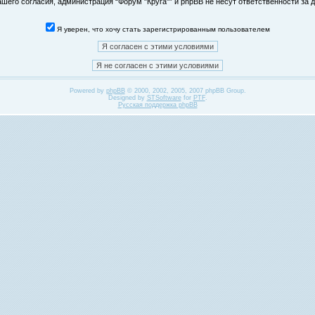
его согласия, администрация “Форум "Круга"” и phpBB не несут ответственности за д
Я уверен, что хочу стать зарегистрированным пользователем
Powered by
phpBB
© 2000, 2002, 2005, 2007 phpBB Group.
Designed by
STSoftware
for
PTF
.
Русская поддержка phpBB