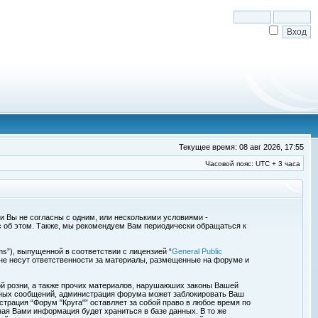
Текущее время: 08 авг 2026, 17:55
Часовой пояс: UTC + 3 часа
сли Вы не согласны с одним, или несколькими условиями -
с об этом. Также, мы рекомендуем Вам периодически обращаться к
s”), выпущенной в соответствии с лицензией “
General Public
 не несут ответственности за материалы, размещенные на форуме и
ой розни, а также прочих материалов, нарушаюших законы Вашей
обных сообщений, администрация форума может заблокировать Ваш
страция “Форум "Круга"” оставляет за собой право в любое время по
ная Вами информация будет храниться в базе данных. В то же