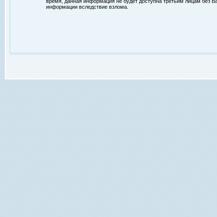
время, данная информация не будет доступна третьим лицам без Ваш
информации вследствие взлома.