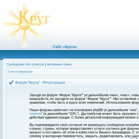
Сайт «Круга»
Сообщения без ответов
|
Активные темы
Список форумов
Форум "Круга" - Регистрация
Заходя на форум “Форум "Круга"” (в дальнейшем «мы», «нас», «наш»,
пожалуйста, не заходите на форум “Форум "Круга"”. Мы оставляем 
правилам, чтобы быть в курсе всех изменений. Использование фор
Наши форумы работают на платформе phpBB (в дальнейшем “они”, “и
License
” (в дальнейшем “GPL”). Дистрибутив может быть загружен 
действия администрации. С более детальной информацией можно о
Вы подтверждаете своё согласие не размещать сообщения оскорбите
страны, страны, которая предоставляет услуги хостинга для фору
аккаунт и поставить об этом в известность Вашего провайдера. С э
своему усмотрению переместить, закрыть, редактировать, или удал