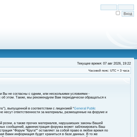
Текущее время: 07 авг 2026, 19:22
Часовой пояс: UTC + 3 часа
сли Вы не согласны с одним, или несколькими условиями -
с об этом. Также, мы рекомендуем Вам периодически обращаться к
s”), выпущенной в соответствии с лицензией “
General Public
 не несут ответственности за материалы, размещенные на форуме и
ой розни, а также прочих материалов, нарушаюших законы Вашей
обных сообщений, администрация форума может заблокировать Ваш
страция “Форум "Круга"” оставляет за собой право в любое время по
ная Вами информация будет храниться в базе данных. В то же