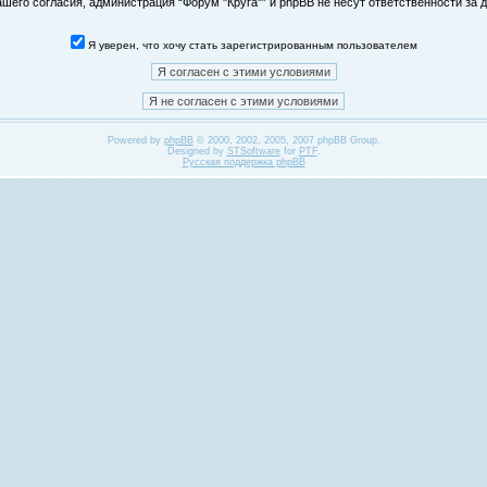
его согласия, администрация “Форум "Круга"” и phpBB не несут ответственности за д
Я уверен, что хочу стать зарегистрированным пользователем
Powered by
phpBB
© 2000, 2002, 2005, 2007 phpBB Group.
Designed by
STSoftware
for
PTF
.
Русская поддержка phpBB