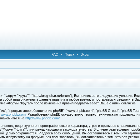
FAQ
•
Поиск
•
Вход
 “Форум "Круга"”, “http://krug-shar.ru/forum”), Вы принимаете следующие условия. Е
за собой право изменить данные правила в любое время, и постараемся уведомить Ва
ума «Форум "Круга"» после изменения правил подразумевает Ваше с ними согласие.
х”, “программное обеспечение phpBB”, “www.phpbb.com”, “phpBB Group”, “phpBB Team
с
www.phpbb.com
. Разработчики phpBB осуществляют только техническую поддержку и
знакомиться на
http://www.phpbb.com/
.
льного, нецензурного, порнографического характера, угроз и призывов к национальн
ма “Форум "Круга"”, или международного законодательства. В случае размещения под
той целью сохраняются IP адреса всех сообщений. Вы соглашаетесь с тем, что админи
ить любую тему на форуме. Как пользователь, Вы соглашаетесь с тем, что вся указан