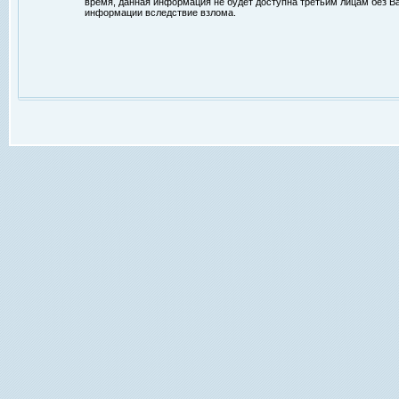
время, данная информация не будет доступна третьим лицам без Ваш
информации вследствие взлома.