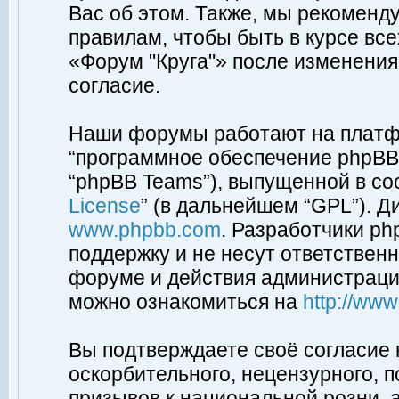
Вас об этом. Также, мы рекоменд
правилам, чтобы быть в курсе вс
«Форум "Круга"» после изменения
согласие.
Наши форумы работают на платфо
“программное обеспечение phpBB”
“phpBB Teams”), выпущенной в соо
License
” (в дальнейшем “GPL”). Д
www.phpbb.com
. Разработчики p
поддержку и не несут ответствен
форуме и действия администраци
можно ознакомиться на
http://ww
Вы подтверждаете своё согласие
оскорбительного, нецензурного, п
призывов к национальной розни, 