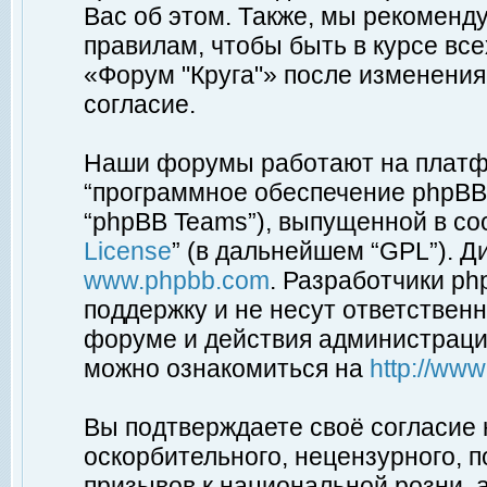
Вас об этом. Также, мы рекоменд
правилам, чтобы быть в курсе вс
«Форум "Круга"» после изменения
согласие.
Наши форумы работают на платфо
“программное обеспечение phpBB”
“phpBB Teams”), выпущенной в соо
License
” (в дальнейшем “GPL”). Д
www.phpbb.com
. Разработчики p
поддержку и не несут ответствен
форуме и действия администраци
можно ознакомиться на
http://ww
Вы подтверждаете своё согласие
оскорбительного, нецензурного, п
призывов к национальной розни, 