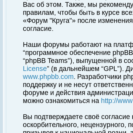
Вас об этом. Также, мы рекоменд
правилам, чтобы быть в курсе вс
«Форум "Круга"» после изменения
согласие.
Наши форумы работают на платфо
“программное обеспечение phpBB”
“phpBB Teams”), выпущенной в соо
License
” (в дальнейшем “GPL”). Д
www.phpbb.com
. Разработчики p
поддержку и не несут ответствен
форуме и действия администраци
можно ознакомиться на
http://ww
Вы подтверждаете своё согласие
оскорбительного, нецензурного, п
призывов к национальной розни, 