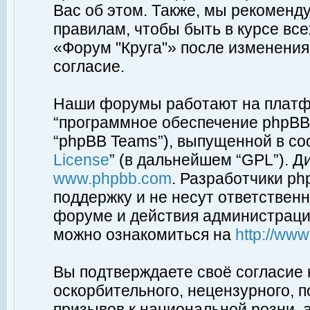
Вас об этом. Также, мы рекоменд
правилам, чтобы быть в курсе вс
«Форум "Круга"» после изменения
согласие.
Наши форумы работают на платфо
“программное обеспечение phpBB”
“phpBB Teams”), выпущенной в соо
License
” (в дальнейшем “GPL”). Д
www.phpbb.com
. Разработчики p
поддержку и не несут ответствен
форуме и действия администраци
можно ознакомиться на
http://ww
Вы подтверждаете своё согласие
оскорбительного, нецензурного, п
призывов к национальной розни, 