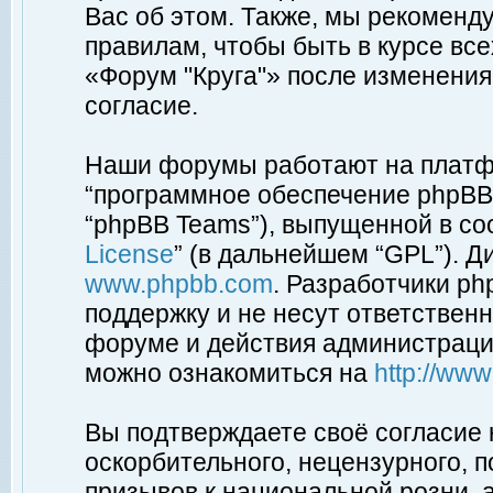
Вас об этом. Также, мы рекоменд
правилам, чтобы быть в курсе вс
«Форум "Круга"» после изменения
согласие.
Наши форумы работают на платфо
“программное обеспечение phpBB”
“phpBB Teams”), выпущенной в соо
License
” (в дальнейшем “GPL”). Д
www.phpbb.com
. Разработчики p
поддержку и не несут ответствен
форуме и действия администраци
можно ознакомиться на
http://ww
Вы подтверждаете своё согласие
оскорбительного, нецензурного, п
призывов к национальной розни, 