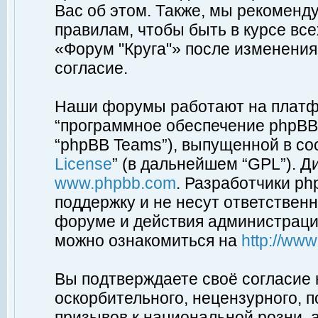
Вас об этом. Также, мы рекоменд
правилам, чтобы быть в курсе вс
«Форум "Круга"» после изменения
согласие.
Наши форумы работают на платфо
“программное обеспечение phpBB”
“phpBB Teams”), выпущенной в соо
License
” (в дальнейшем “GPL”). Д
www.phpbb.com
. Разработчики p
поддержку и не несут ответствен
форуме и действия администраци
можно ознакомиться на
http://ww
Вы подтверждаете своё согласие
оскорбительного, нецензурного, п
призывов к национальной розни, 