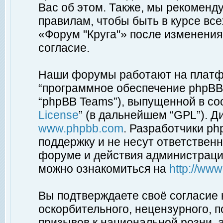
Вас об этом. Также, мы рекоменд
правилам, чтобы быть в курсе вс
«Форум "Круга"» после изменения
согласие.
Наши форумы работают на платфо
“программное обеспечение phpBB”
“phpBB Teams”), выпущенной в соо
License
” (в дальнейшем “GPL”). Д
www.phpbb.com
. Разработчики p
поддержку и не несут ответствен
форуме и действия администраци
можно ознакомиться на
http://ww
Вы подтверждаете своё согласие
оскорбительного, нецензурного, п
призывов к национальной розни, 